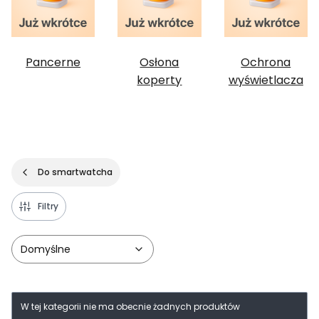
Pancerne
Osłona
Ochrona
koperty
wyświetlacza
Do smartwatcha
Filtry
Domyślne
Lista produktów
W tej kategorii nie ma obecnie żadnych produktów