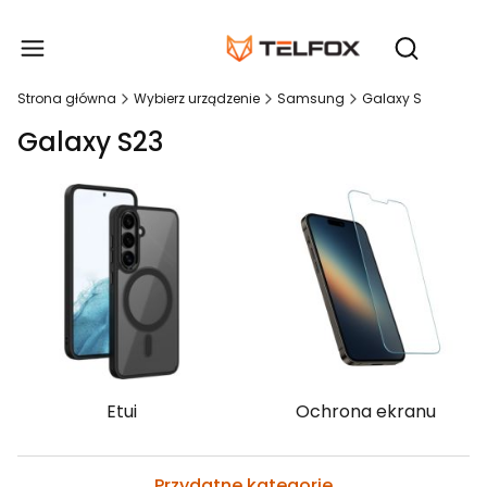
Produ
Otwórz wy
Strona główna
Wybierz urządzenie
Samsung
Galaxy S
Galaxy S23
Etui
Ochrona ekranu
Przydatne kategorie