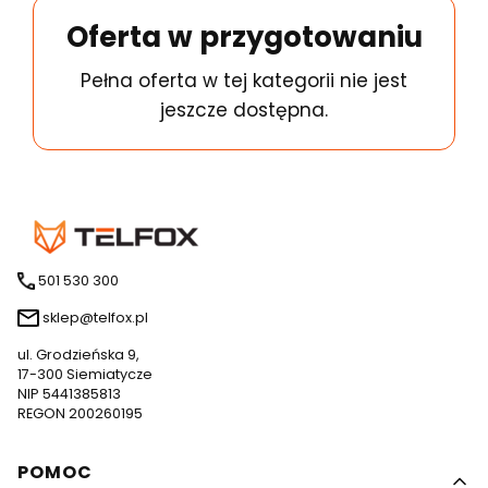
Oferta w przygotowaniu
Pełna oferta w tej kategorii nie jest
jeszcze dostępna.
501 530 300
sklep@telfox.pl
ul. Grodzieńska 9,
17-300 Siemiatycze
NIP 5441385813
REGON 200260195
Linki w stopce
POMOC