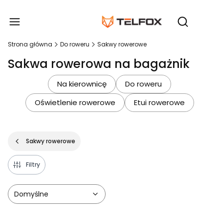
Produ
Otwórz wy
Strona główna
Do roweru
Sakwy rowerowe
Sakwa rowerowa na bagażnik
Na kierownicę
Do roweru
Oświetlenie rowerowe
Etui rowerowe
Sakwy rowerowe
Filtry
Domyślne