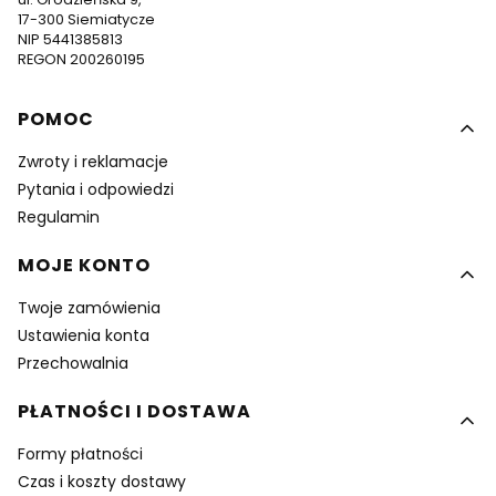
17-300 Siemiatycze
NIP 5441385813
REGON 200260195
Linki w stopce
POMOC
Zwroty i reklamacje
Pytania i odpowiedzi
Regulamin
MOJE KONTO
Twoje zamówienia
Ustawienia konta
Przechowalnia
PŁATNOŚCI I DOSTAWA
Formy płatności
Czas i koszty dostawy