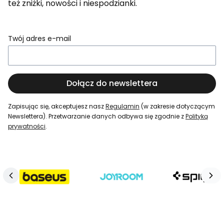
też zniżki, nowości i niespodzianki.
Twój adres e-mail
Dołącz do newslettera
Zapisując się, akceptujesz nasz
Regulamin
(w zakresie dotyczącym
Newslettera). Przetwarzanie danych odbywa się zgodnie z
Polityką
prywatności
.
Naciśnij Enter lub spację, aby otworzyć stronę.
Naciśnij Enter lub spację, aby otworzyć stronę.
Naciśnij Enter lub spację, aby otworzyć stronę.
Naciśnij Enter lub spację, aby otworzyć stronę.
Naciśnij Enter lub spację, aby otworzyć stronę.
Naciśnij Enter lub spację, aby otworzyć stronę.
Naciśnij Enter lub spację, aby otworzyć stronę.