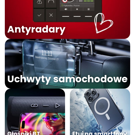
Antyradary
Uchwyty samochodowe
Głośniki BT
Etui na smartfony