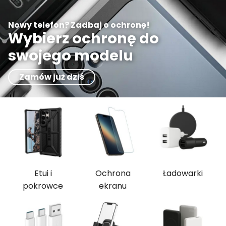
Nowy telefon? Zadbaj o ochronę!
Wybierz ochronę do
swojego modelu
Zamów już dziś
Etui i
Ochrona
Ładowarki
pokrowce
ekranu