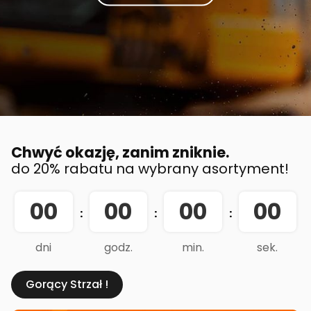
Chwyć okazję, zanim zniknie.
do 20% rabatu na wybrany asortyment!
00
00
00
00
:
:
:
dni
godz.
min.
sek.
Gorący Strzał !