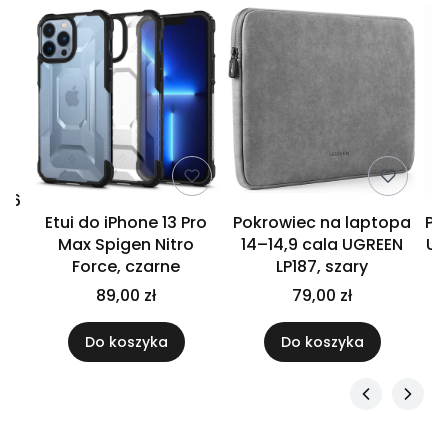
5,6
t
Etui do iPhone 13 Pro
Pokrowiec na laptopa
Po
,
Max Spigen Nitro
14–14,9 cala UGREEN
US
Force, czarne
LP187, szary
89,00 zł
79,00 zł
Do koszyka
Do koszyka