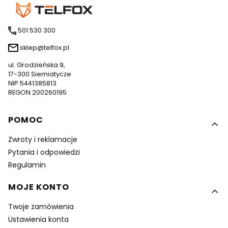
501 530 300
sklep@telfox.pl
ul. Grodzieńska 9,
17-300 Siemiatycze
NIP 5441385813
REGON 200260195
Linki w stopce
POMOC
Zwroty i reklamacje
Pytania i odpowiedzi
Regulamin
MOJE KONTO
Twoje zamówienia
Ustawienia konta