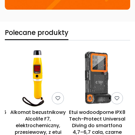
Polecane produkty
5,6
Alkomat bezustnikowy
Etui wodoodporne IPX8
t
Alcolife F7,
Tech-Protect Universal
L
,
elektrochemiczny,
Diving do smartfona
L
przesiewowy, z etui
4,7–6,7 cala, czarne