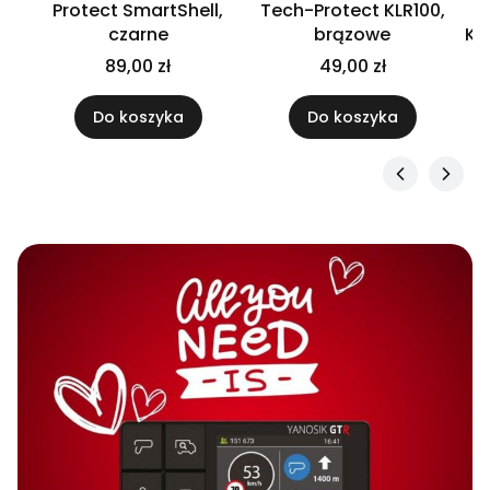
56
Protect SmartShell,
Tech-Protect KLR100,
y
czarne
brązowe
Kn
89,00 zł
49,00 zł
Do koszyka
Do koszyka