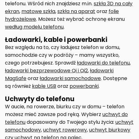
telefonu. Wśród nich znajdziesz m.in.
szkła 3D na cały
ekran
,
matowe szkła
,
szkła na aparat
oraz
folie
hydrożelowe
. Możesz też wybrać ochronę ekranu
według modelu telefonu
.
Ładowarki, kable i powerbanki
Bez względu na to, czy ładujesz telefon w domu,
samochodzie czy w podróży – mamy wszystko,
czego potrzebujesz. Sprawdź
ładowarki do telefonu
,
ładowarki bezprzewodowe Qi i Qi2
,
ładowarki
MagSafe
oraz
ładowarki samochodowe
. Dostępne
są również
kable USB
oraz
powerbanki
.
Uchwyty do telefonu
W aucie, na rowerze, biurku czy w domu – telefon
możesz mieć zawsze pod ręką. Wybierz
uchwyt do
telefonu
dopasowany do Twojego stylu życia:
uchwyt
samochodowy
,
uchwyt rowerowy
,
uchwyt biurkowy
czy
uchwyt na telefon na palec
.