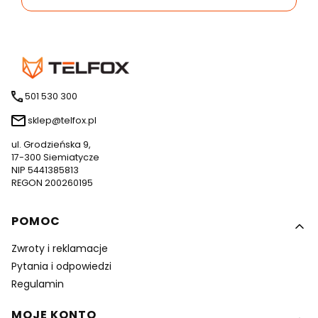
501 530 300
sklep@telfox.pl
ul. Grodzieńska 9,
17-300 Siemiatycze
NIP 5441385813
REGON 200260195
Linki w stopce
POMOC
Zwroty i reklamacje
Pytania i odpowiedzi
Regulamin
MOJE KONTO