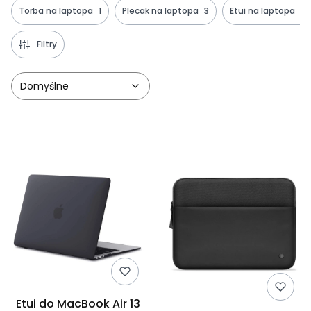
Torba na laptopa
1
Plecak na laptopa
3
Etui na laptopa
5
Filtry
Domyślne
Lista produktów
Etui do MacBook Air 13