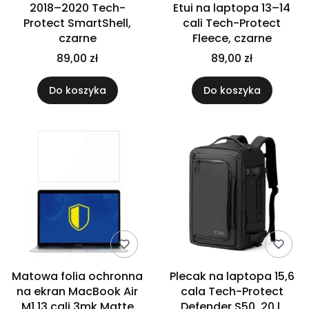
2018–2020 Tech-
Etui na laptopa 13–14
Protect SmartShell,
cali Tech-Protect
czarne
Fleece, czarne
89,00 zł
89,00 zł
Do koszyka
Do koszyka
Matowa folia ochronna
Plecak na laptopa 15,6
na ekran MacBook Air
cala Tech-Protect
M1 13 cali 3mk Matte
Defender S50, 20 l,