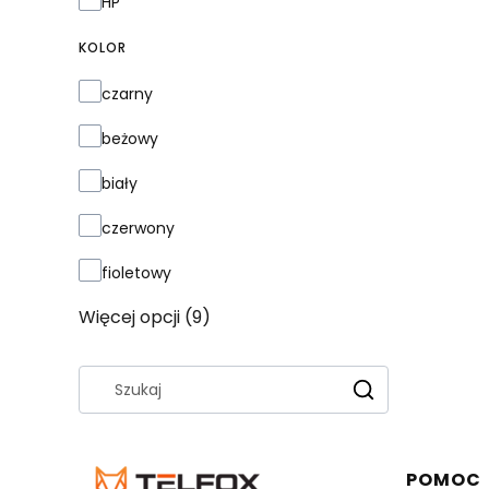
Marka
HP
KOLOR
Kolor
czarny
beżowy
biały
czerwony
fioletowy
Więcej opcji (9)
Wyczyść
Szukaj
Linki 
POMOC