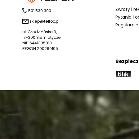
Zwroty i r
501 530 300
Pytania i 
sklep@telfox.pl
Regulamin
ul. Grodzieńska 9,
17-300 Siemiatycze
NIP 5441385813
REGON 200260195
Bezpiecz