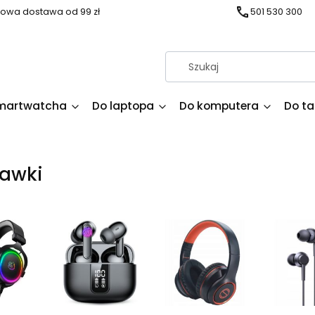
owa dostawa od 99 zł
501 530 300
martwatcha
Do laptopa
Do komputera
Do ta
hawki