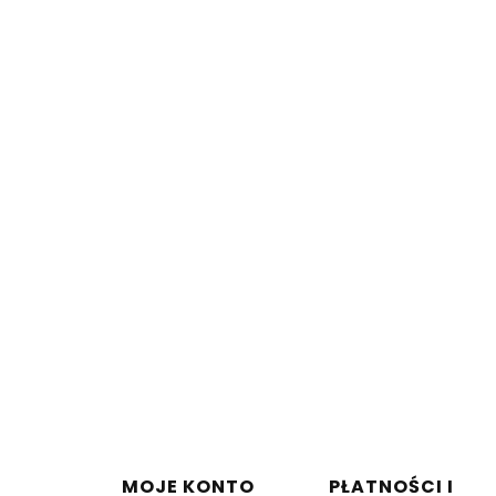
w stopce
MOJE KONTO
PŁATNOŚCI I