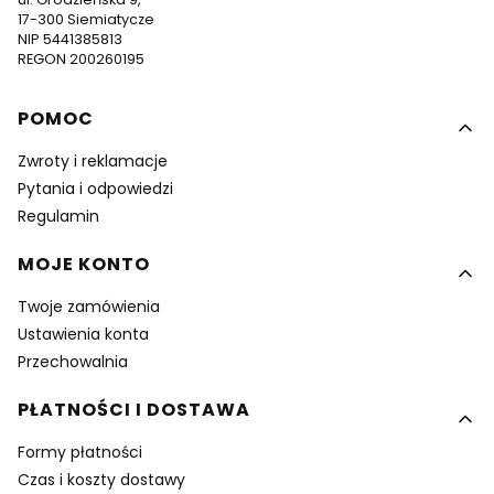
17-300 Siemiatycze
NIP 5441385813
REGON 200260195
Linki w stopce
POMOC
Zwroty i reklamacje
Pytania i odpowiedzi
Regulamin
MOJE KONTO
Twoje zamówienia
Ustawienia konta
Przechowalnia
PŁATNOŚCI I DOSTAWA
Formy płatności
Czas i koszty dostawy